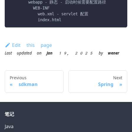
        webapp - 静态 - 启动时候需要配置路径
          WEB-INF
            web.xml - servlet 配置
            index.html
Edit this page
Last updated
on
Jan 19, 2025
by
wener
Previous
Next
sdkman
Spring
笔记
Java