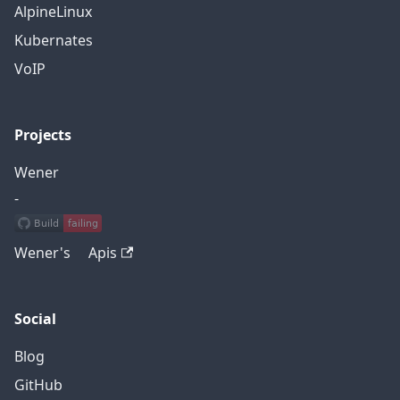
AlpineLinux
Kubernates
VoIP
Projects
Wener
-
Wener's Apis
Social
Blog
GitHub