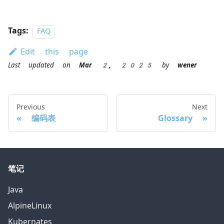
Tags:
FAQ
Edit this page
Last updated
on
Mar 2, 2025
by
wener
Previous
Next
编码表
Glossary
笔记
Java
AlpineLinux
Kubernates