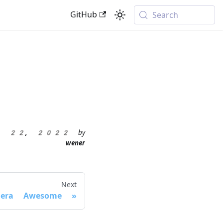
GitHub
Search
ep 22, 2022
by
wener
Next
era Awesome