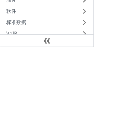
软件
标准数据
VoIP
Web
笔记
Java
AlpineLinux
Kubernates
VoIP