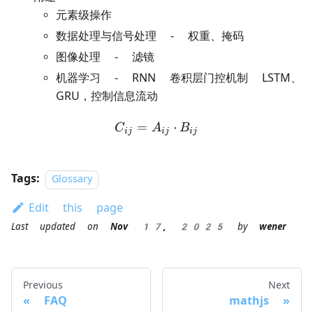
元素级操作
数据处理与信号处理 - 权重、掩码
图像处理 - 滤镜
机器学习 - RNN 卷积层门控机制 LSTM、
GRU，控制信息流动
=
C_{ij} = A_{ij} \cdot B_{
⋅
C
A
B
ij
ij
ij
Tags:
Glossary
Edit this page
Last updated
on
Nov 17, 2025
by
wener
Previous
Next
FAQ
mathjs