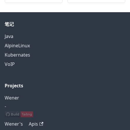
笔记
Java
AlpineLinux
Kubernates
VoIP
Projects
Wener
-
Wener's Apis