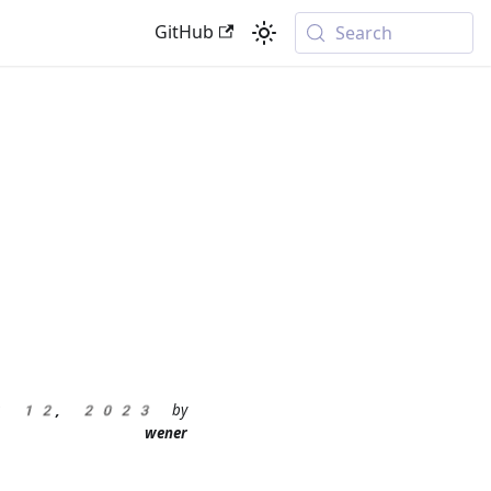
GitHub
Search
pr 12, 2023
by
wener