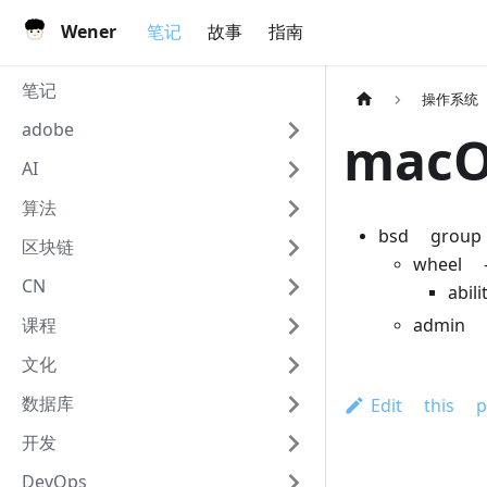
Wener
笔记
故事
指南
笔记
操作系统
adobe
mac
AI
算法
bsd group
区块链
wheel
CN
abi
课程
admin
文化
数据库
Edit this p
开发
DevOps