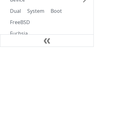
Dual System Boot
FreeBSD
Fuchsia
lakka tv
LibreELEC
笔记
linux
Java
Linux 发行版列表与比较
AlpineLinux
(Linux Distributions List &
Comparison)
Kubernates
macOS
VoIP
Brew
dev
iTerm2