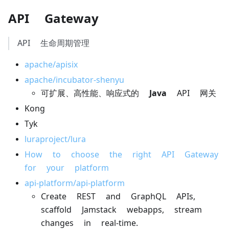
API Gateway
API 生命周期管理
apache/apisix
apache/incubator-shenyu
可扩展、高性能、响应式的
Java
API 网关
Kong
Tyk
luraproject/lura
How to choose the right API Gateway
for your platform
api-platform/api-platform
Create REST and GraphQL APIs,
scaffold Jamstack webapps, stream
changes in real-time.