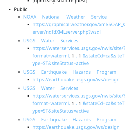
[npm:easy-soap-request]
Public
NOAA National Weather Service
https://graphical.weather.gov/xml/SOAP_s
erver/ndfdXMLserver.php?wsdl
USGS Water Services
https://waterservices.usgs.gov/nwis/site/?
format=waterml,1.1&stateCd=ca&siteT
ype=ST&siteStatus=active
USGS Earthquake Hazards Program
https://earthquake.usgs.gov/ws/design
USGS Water Services
https://waterservices.usgs.gov/nwis/site/?
format=waterml,1.1&stateCd=ca&siteT
ype=ST&siteStatus=active
USGS Earthquake Hazards Program
https://earthquake.usgs.gov/ws/design