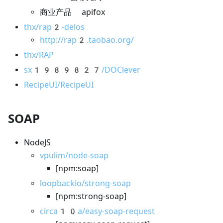
商业产品 apifox
thx/rap2-delos
http://rap2.taobao.org/
thx/RAP
sx1989827/DOClever
RecipeUI/RecipeUI
SOAP
NodeJS
vpulim/node-soap
[npm:soap]
loopbackio/strong-soap
[npm:strong-soap]
circa10a/easy-soap-request