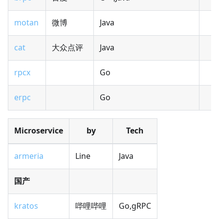
motan
微博
Java
cat
大众点评
Java
rpcx
Go
erpc
Go
Microservice
by
Tech
armeria
Line
Java
国产
kratos
哔哩哔哩
Go,gRPC