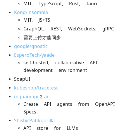
MIT, TypeScript, Rust, Tauri
Kong/insomnia
MIT, JS+TS
GraphQL, REST, WebSockets, gRPC
需要上传才能同步
google/gnostic
EsperoTech/yaade
self-hosted, collaborative API
development environment
SoapUI
kubeshop/tracetest
mquan/api2ai
Create API agents from OpenAPI
Specs
ShishirPatil/gorilla
API store for LLMs