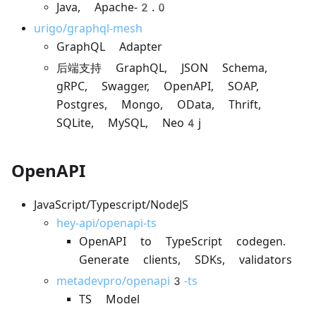
Java, Apache-2.0
urigo/graphql-mesh
GraphQL Adapter
后端支持 GraphQL, JSON Schema,
gRPC, Swagger, OpenAPI, SOAP,
Postgres, Mongo, OData, Thrift,
SQLite, MySQL, Neo4j
OpenAPI
JavaScript/Typescript/NodeJS
hey-api/openapi-ts
OpenAPI to TypeScript codegen.
Generate clients, SDKs, validators
metadevpro/openapi3-ts
TS Model