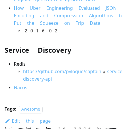
How Uber Engineering Evaluated JSON
Encoding and Compression Algorithms to
Put the Squeeze on Trip Data
2016-02
Service Discovery
Redis
https://github.com/pyloque/captain#service-
discovery-api
Nacos
Tags:
Awesome
Edit this page
Last updated
on
Jun 16, 2026
by
wener