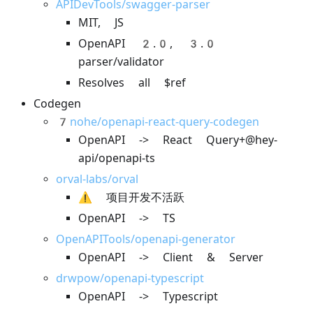
APIDevTools/swagger-parser
MIT, JS
OpenAPI 2.0, 3.0
parser/validator
Resolves all $ref
Codegen
7nohe/openapi-react-query-codegen
OpenAPI -> React Query+@hey-
api/openapi-ts
orval-labs/orval
⚠️ 项目开发不活跃
OpenAPI -> TS
OpenAPITools/openapi-generator
OpenAPI -> Client & Server
drwpow/openapi-typescript
OpenAPI -> Typescript