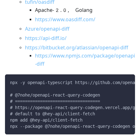
tufin/oasdiff
Apache-2.0, Golang
https://www.oasdiff.com/
Azure/openapi-diff
https://api-diff.io/
https://bitbucket.org/atlassian/openapi-diff
https://www.npmjs.com/package/openapi
-diff
npx -y openapi-typescript https://github.com/openai/
# @7nohe/openapi-react-query-codegen
# ==================================
# https://openapi-react-query-codegen.vercel.app/gui
# default to @hey-api/client-fetch
npm add @hey-api/client-fetch
npx --package @7nohe/openapi-react-query-codegen ope