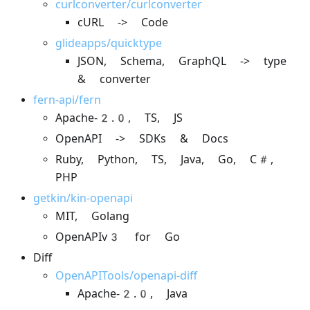
curlconverter/curlconverter
cURL -> Code
glideapps/quicktype
JSON, Schema, GraphQL -> type
& converter
fern-api/fern
Apache-2.0, TS, JS
OpenAPI -> SDKs & Docs
Ruby, Python, TS, Java, Go, C#,
PHP
getkin/kin-openapi
MIT, Golang
OpenAPIv3 for Go
Diff
OpenAPITools/openapi-diff
Apache-2.0, Java