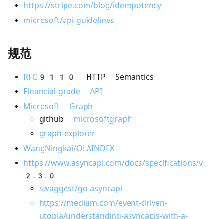
https://stripe.com/blog/idempotency
microsoft/api-guidelines
规范
RFC9110
HTTP Semantics
Financial-grade API
Microsoft Graph
github
microsoftgraph
graph-explorer
WangNingkai/OLAINDEX
https://www.asyncapi.com/docs/specifications/v
2.3.0
swaggest/go-asyncapi
https://medium.com/event-driven-
utopia/understanding-asyncapis-with-a-