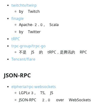
twitchtv/twirp
by Twitch
finagle
Apache-2.0, Scala
by Twitter
tRPC
trpc-group/trpc-go
不是 JS 的 tRPC，是腾讯的 RPC
Tencent/flare
JSON-RPC
elpheria/rpc-websockets
LGPLv3, TS, JS
JSON-RPC 2.0 over WebSockets