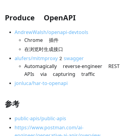
Produce OpenAPI
AndrewWalsh/openapi-devtools
Chrome 插件
在浏览时生成接口
alufers/mitmproxy2swagger
Automagically reverse-engineer REST
APIs via capturing traffic
jonluca/har-to-openapi
参考
public-apis/public-apis
https://www.postman.com/ai-
engineer/generative-ai-apis/overview