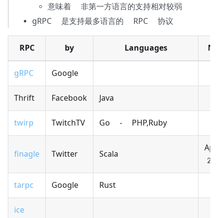
意味着 非第一方语言的支持相对较弱
gRPC 是支持最多语言的 RPC 协议
RPC
by
Languages
No
gRPC
Google
Thrift
Facebook
Java
twirp
TwitchTV
Go - PHP,Ruby
Apa
finagle
Twitter
Scala
2
tarpc
Google
Rust
ice