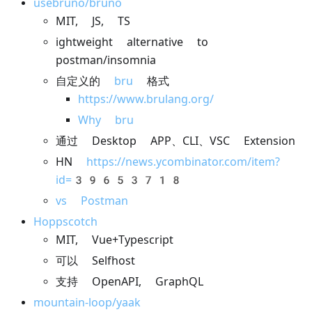
usebruno/bruno
MIT, JS, TS
ightweight alternative to
postman/insomnia
自定义的
bru
格式
https://www.brulang.org/
Why bru
通过 Desktop APP、CLI、VSC Extension
HN
https://news.ycombinator.com/item?
id=39653718
vs Postman
Hoppscotch
MIT, Vue+Typescript
可以 Selfhost
支持 OpenAPI, GraphQL
mountain-loop/yaak