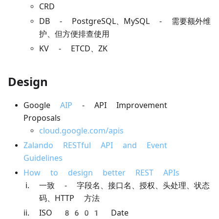
CRD
DB - PostgreSQL、MySQL - 需要额外维
护、但方便排查使用
KV - ETCD、ZK
Design
Google
AIP
- API Improvement
Proposals
cloud.google.com/apis
Zalando RESTful API and Event
Guidelines
How to design better REST APIs
一致 - 字段名、接口名、授权、头处理、状态
码、HTTP 方法
ISO 8601 Date