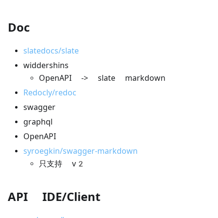
Doc
slatedocs/slate
widdershins
OpenAPI -> slate markdown
Redocly/redoc
swagger
graphql
OpenAPI
syroegkin/swagger-markdown
只支持 v2
API IDE/Client