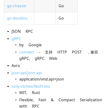
go-chassis
Go
go-doudou
Go
JSON RPC
gRPC
by Google
connect
- 支持 HTTP POST ，兼容
gRPC, gRPC Web
Avro
json-api/json-api
application/vnd.api+json
only-cliches/NoProto
MIT, Rust
Flexible, Fast & Compact Serialization
with RPC