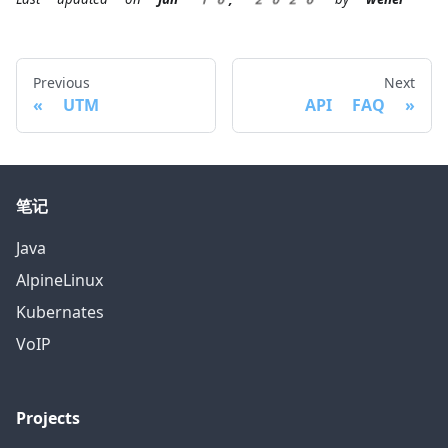
Previous
Next
UTM
API FAQ
笔记
Java
AlpineLinux
Kubernates
VoIP
Projects