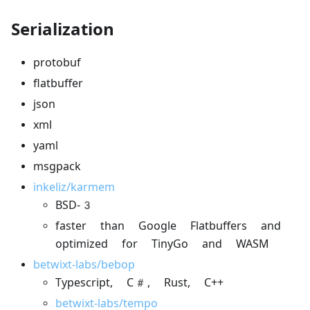
Serialization
protobuf
flatbuffer
json
xml
yaml
msgpack
inkeliz/karmem
BSD-3
faster than Google Flatbuffers and
optimized for TinyGo and WASM
betwixt-labs/bebop
Typescript, C#, Rust, C++
betwixt-labs/tempo