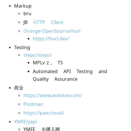
Markup
bru
JB
HTTP Client
Orange-OpenSource/hurl
https://hurl.dev/
Testing
stepci/stepci
MPLv2, TS
Automated API Testing and
Quality Assurance
商业
https://www.eolinker.com/
Postman
https://paw.cloud/
YMFE/yapi
YMFE 去哪儿网