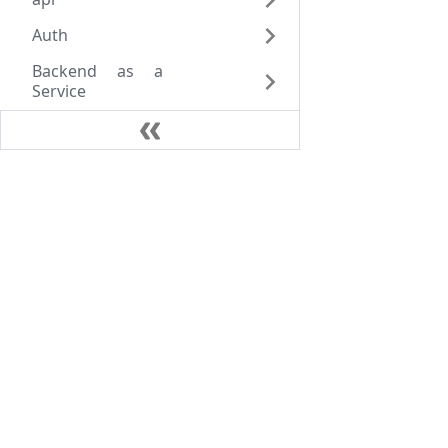
Auth
Backend as a
Service
Business Intelligence
(BI)
business
笔记
CCTV
Java
CMS 概览
AlpineLinux
协同软件
Kubernates
电商
VoIP
数据
airbyte
Cralwer