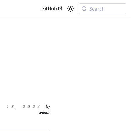
GitHub
Search
ep 18, 2024
by
wener