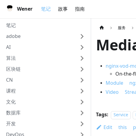
Wener
笔记
故事
指南
笔记
服务
adobe
Medi
AI
算法
nginx-vod-m
区块链
On-the
CN
Module ngx
课程
Video Str
文化
数据库
Tags:
Service
开发
Edit this p
DevOps