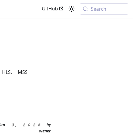
GitHub
Search
 HLS, MSS
Jan 3, 2026
by
wener