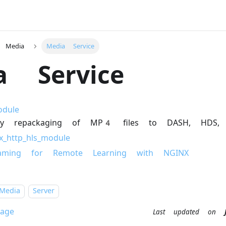
Media
Media Service
a Service
odule
-fly repackaging of MP4 files to DASH, HDS,
_http_hls_module
eaming for Remote Learning with NGINX
Media
Server
age
Last updated
on