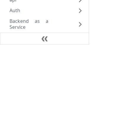
Auth
Backend as a
Service
Business Intelligence
(BI)
business
笔记
CCTV
Java
CMS 概览
AlpineLinux
协同软件
Kubernates
电商
VoIP
数据
dev
DNS Service