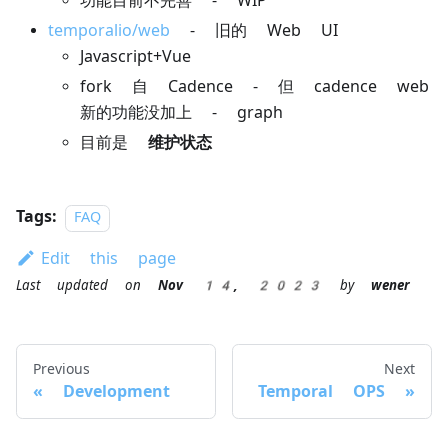
功能目前不完善 - WIP
temporalio/web
- 旧的 Web UI
Javascript+Vue
fork 自 Cadence - 但 cadence web
新的功能没加上 - graph
目前是
维护状态
Tags:
FAQ
Edit this page
Last updated
on
Nov 14, 2023
by
wener
Previous
Next
Development
Temporal OPS