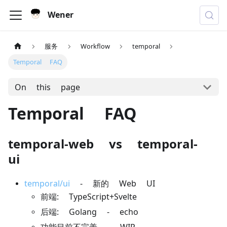
Wener
服务
Workflow
temporal
Temporal FAQ
On this page
Temporal FAQ
temporal-web vs temporal-
ui
temporal/ui
- 新的 Web UI
前端: TypeScript+Svelte
后端: Golang - echo