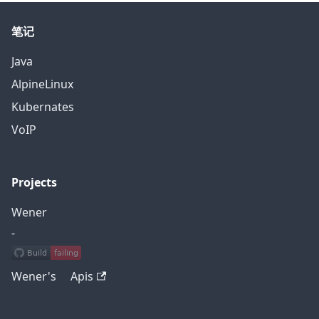
笔记
Java
AlpineLinux
Kubernates
VoIP
Projects
Wener
-
Wener's Apis