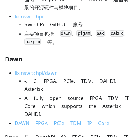
景的开源硬件与模块项目。
lixinswitchpi
SwitchPi GitHub 账号。
dawn
pigsm
oak
oak8x
主要项目包括
、
、
、
、
oakpro
等。
Dawn
lixinswitchpi/dawn
-, C, FPGA, PCIe, TDM, DAHDI,
Asterisk
A fully open source FPGA TDM IP
Core which supports the Asterisk
DAHDI.
DAWN FPGA PCIe TDM IP Core