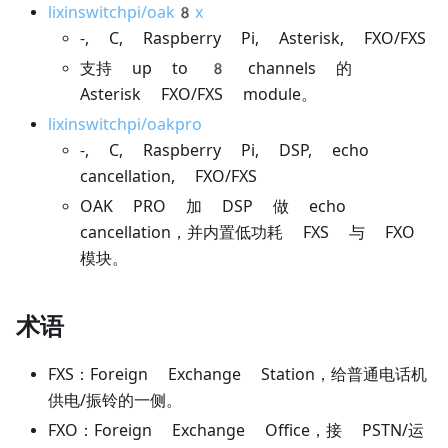
lixinswitchpi/oak8x
-, C, Raspberry Pi, Asterisk, FXO/FXS
支持 up to 8 channels 的
Asterisk FXO/FXS module。
lixinswitchpi/oakpro
-, C, Raspberry Pi, DSP, echo
cancellation, FXO/FXS
OAK PRO 加 DSP 做 echo
cancellation，并内置低功耗 FXS 与 FXO
模块。
术语
FXS：Foreign Exchange Station，给普通电话机
供电/振铃的一侧。
FXO：Foreign Exchange Office，接 PSTN/运