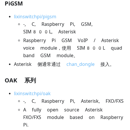
PiGSM
lixinswitchpi/pigsm
-, C, Raspberry Pi, GSM,
SIM800L, Asterisk
Raspberry Pi GSM VoIP / Asterisk
voice module，使用 SIM800L quad
band GSM module。
Asterisk 侧通常通过
chan_dongle
接入。
OAK 系列
lixinswitchpi/oak
-, C, Raspberry Pi, Asterisk, FXO/FXS
A fully open source Asterisk
FXO/FXS module based on Raspberry
Pi.