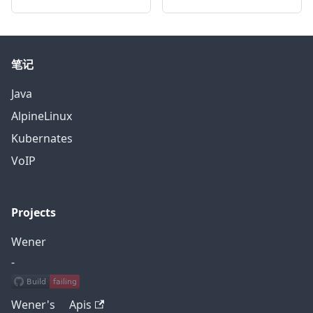
笔记
Java
AlpineLinux
Kubernates
VoIP
Projects
Wener
-
Wener's Apis