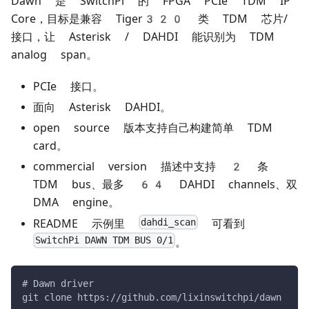
Dawn 是 SwitchPi 的 FPGA PCIe TDM IP
Core，目标是兼容 Tiger320 类 TDM 芯片/
接口，让 Asterisk / DAHDI 能识别为 TDM
analog span。
PCIe 接口。
面向 Asterisk DAHDI。
open source 版本支持自己构建简单 TDM
card。
commercial version 描述中支持 2 条
TDM bus、最多 64 DAHDI channels、双
DMA engine。
dahdi_scan
README 示例里
可看到
SwitchPi DAWN TDM BUS 0/1
。
# Dawn driver
git clone https://github.com/lixinswitchpi/dawn