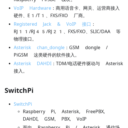
VoIP Hardware
：商用语音卡、网关、运营商接入
硬件、E1/T1、FXS/FXO 厂商。
Registered Jack & VoIP 接口
：
RJ11/RJ45/RJ21、FXS/FXO、SLIC/DAA 等
物理接口。
Asterisk chan_dongle
：GSM dongle /
PiGSM 这类硬件的软件接入。
Asterisk DAHDI
：TDM/电话硬件驱动与 Asterisk
接入。
SwitchPi
SwitchPi
Raspberry Pi, Asterisk, FreePBX,
DAHDI, GSM, PBX, VoIP
面向 Raspberry Pi / Asterisk 通信场