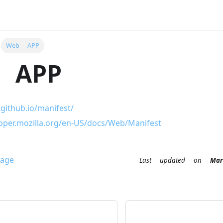
Web APP
 APP
github.io/manifest/
loper.mozilla.org/en-US/docs/Web/Manifest
age
Last updated
on
M