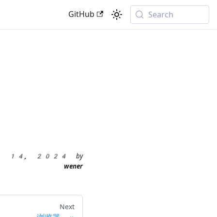
GitHub
Search
ar 14, 2024
by
wener
Next