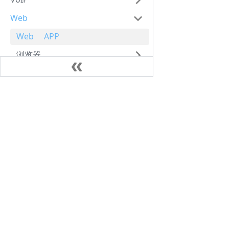
Web
Web APP
浏览器
CDN
Web Charting
笔记
Cookie
Java
CORS
AlpineLinux
deno
Kubernates
design
VoIP
Web (Frontend) Dev
DOM
domain