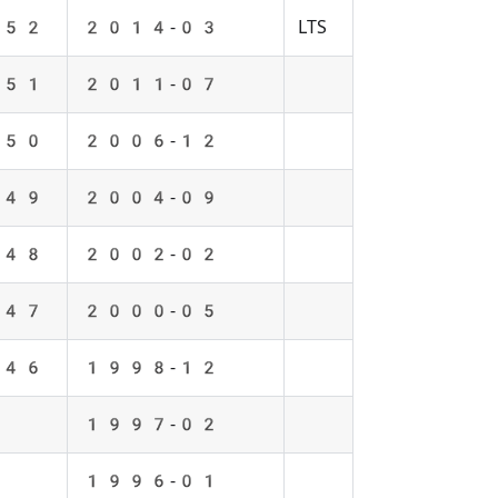
52
2014-03
LTS
51
2011-07
50
2006-12
49
2004-09
48
2002-02
47
2000-05
46
1998-12
1997-02
1996-01