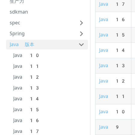
生产力
Java 17
sdkman
Java 16
spec
Spring
Java 15
Java 版本
Java 14
Java 10
Java 13
Java 11
Java 12
Java 12
Java 13
Java 11
Java 14
Java 15
Java 10
Java 16
Java 9
Java 17