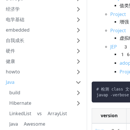
值类
经济学
Project
电学基础
增强
embedded
Projec
虚拟
自我成长
JEP 
硬件
16
健康
ado
howto
Proj
Java
# 检测 class 
build
javap -verbose
Hibernate
LinkedList vs ArrayList
version
Java Awesome