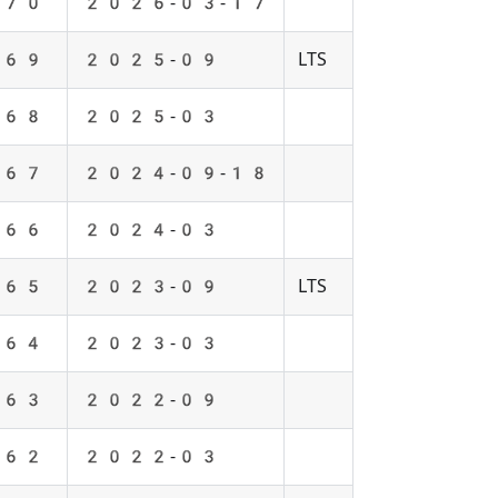
70
2026-03-17
69
2025-09
LTS
68
2025-03
67
2024-09-18
66
2024-03
65
2023-09
LTS
64
2023-03
63
2022-09
62
2022-03