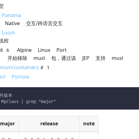
型
 Panama
 Native 交互/跨语言交互
t Loom
线程
386
Alpine Linux Port
 开始移除 musl 包，通过该 JEP 支持 musl
ptium/containers#1
ect Portola
文件版本
 MyClass | grep "major"
major
release
note