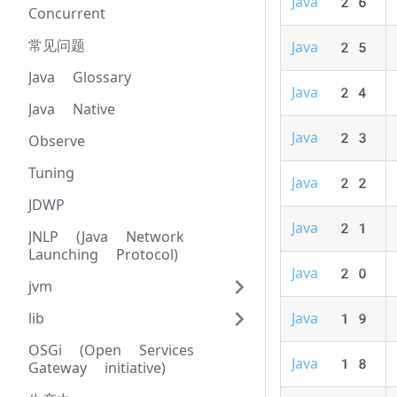
Java 26
Concurrent
常见问题
Java 25
Java Glossary
Java 24
Java Native
Java 23
Observe
Tuning
Java 22
JDWP
Java 21
JNLP (Java Network
Launching Protocol)
Java 20
jvm
lib
Java 19
OSGi (Open Services
Java 18
Gateway initiative)