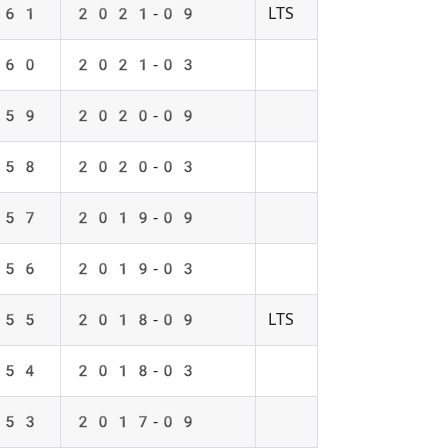
61
2021-09
LTS
60
2021-03
59
2020-09
58
2020-03
57
2019-09
56
2019-03
55
2018-09
LTS
54
2018-03
53
2017-09