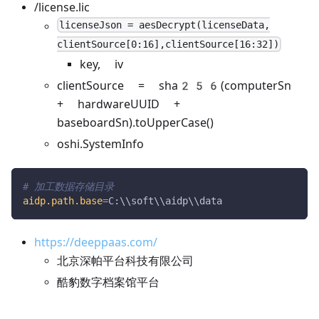
/license.lic
licenseJson = aesDecrypt(licenseData,
clientSource[0:16],clientSource[16:32])
key, iv
clientSource = sha256(computerSn
+ hardwareUUID +
baseboardSn).toUpperCase()
oshi.SystemInfo
# 加工数据存储目录
aidp.path.base
=
C:\\soft\\aidp\\data
https://deeppaas.com/
北京深帕平台科技有限公司
酷豹数字档案馆平台