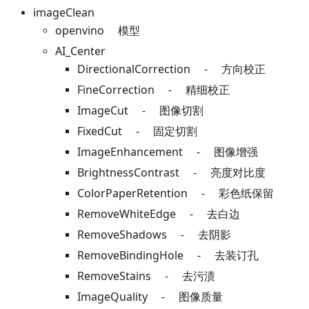
imageClean
openvino 模型
AI_Center
DirectionalCorrection - 方向校正
FineCorrection - 精细校正
ImageCut - 图像切割
FixedCut - 固定切割
ImageEnhancement - 图像增强
BrightnessContrast - 亮度对比度
ColorPaperRetention - 彩色纸保留
RemoveWhiteEdge - 去白边
RemoveShadows - 去阴影
RemoveBindingHole - 去装订孔
RemoveStains - 去污渍
ImageQuality - 图像质量