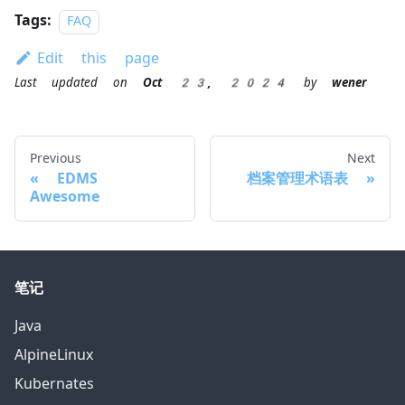
Tags:
FAQ
Edit this page
Last updated
on
Oct 23, 2024
by
wener
Previous
Next
EDMS
档案管理术语表
Awesome
笔记
Java
AlpineLinux
Kubernates