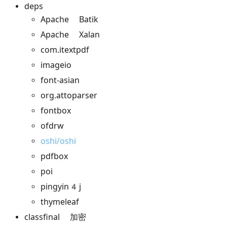
deps
Apache Batik
Apache Xalan
com.itextpdf
imageio
font-asian
org.attoparser
fontbox
ofdrw
oshi/oshi
pdfbox
poi
pingyin4j
thymeleaf
classfinal 加密