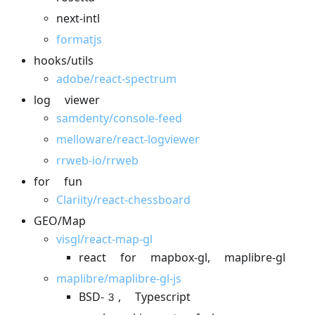
next-intl
formatjs
hooks/utils
adobe/react-spectrum
log viewer
samdenty/console-feed
melloware/react-logviewer
rrweb-io/rrweb
for fun
Clariity/react-chessboard
GEO/Map
visgl/react-map-gl
react for mapbox-gl, maplibre-gl
maplibre/maplibre-gl-js
BSD-3, Typescript