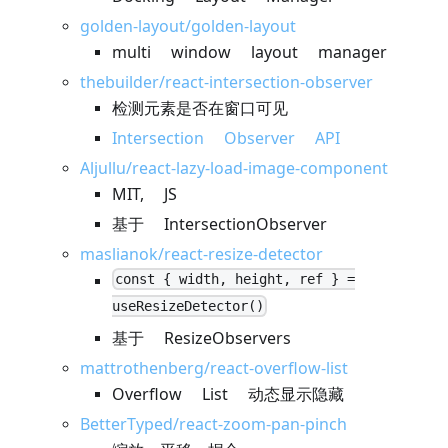
golden-layout/golden-layout
multi window layout manager
thebuilder/react-intersection-observer
检测元素是否在窗口可见
Intersection Observer API
Aljullu/react-lazy-load-image-component
MIT, JS
基于 IntersectionObserver
maslianok/react-resize-detector
const { width, height, ref } =
useResizeDetector()
基于 ResizeObservers
mattrothenberg/react-overflow-list
Overflow List 动态显示隐藏
BetterTyped/react-zoom-pan-pinch