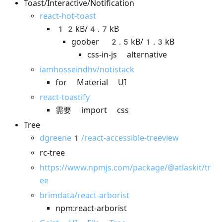
Toast/Interactive/Notification
react-hot-toast
12kB/4.7kB
goober 2.5kB/1.3kB
css-in-js alternative
iamhosseindhv/notistack
for Material UI
react-toastify
需要 import css
Tree
dgreene1/react-accessible-treeview
rc-tree
https://www.npmjs.com/package/@atlaskit/tr
ee
brimdata/react-arborist
npm:react-arborist