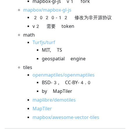
mapbox-gl-js v1 fork
mapbox/mapbox-gl-js
2020-12 修改为非开源协议
v2 需要 token
math
Turfjs/turf
MIT, TS
geospatial engine
tiles
openmaptiles/openmaptiles
BSD-3, CC-BY-4.0
by MapTiler
maplibre/demotiles
MapTiler
mapbox/awesome-vector-tiles