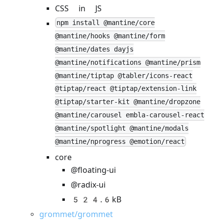
CSS in JS
npm install @mantine/core
@mantine/hooks @mantine/form
@mantine/dates dayjs
@mantine/notifications @mantine/prism
@mantine/tiptap @tabler/icons-react
@tiptap/react @tiptap/extension-link
@tiptap/starter-kit @mantine/dropzone
@mantine/carousel embla-carousel-react
@mantine/spotlight @mantine/modals
@mantine/nprogress @emotion/react
core
@floating-ui
@radix-ui
524.6kB
grommet/grommet