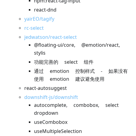
npm:react-tag-input
react-dnd
yairEO/tagify
rc-select
jedwatson/react-select
@floating-ui/core, @emotion/react,
stylis
功能完善的 select 组件
通过 emotion 控制样式 - 如果没有
使用 emotion 建议避免使用
react-autosuggest
downshift-js/downshift
autocomplete, combobox, select
dropdown
useCombobox
useMultipleSelection