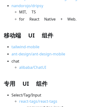
nandorojo/dripsy
MIT, TS
for React Native + Web.
移动端 UI 组件
tailwind-mobile
ant-design/ant-design-mobile
chat
alibaba/ChatUI
专用 UI 组件
Select/Tag/Input
react-tags/react-tags