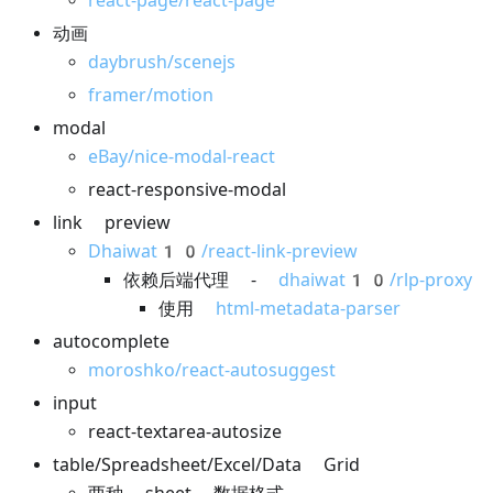
react-page/react-page
动画
daybrush/scenejs
framer/motion
modal
eBay/nice-modal-react
react-responsive-modal
link preview
Dhaiwat10/react-link-preview
依赖后端代理 -
dhaiwat10/rlp-proxy
使用
html-metadata-parser
autocomplete
moroshko/react-autosuggest
input
react-textarea-autosize
table/Spreadsheet/Excel/Data Grid