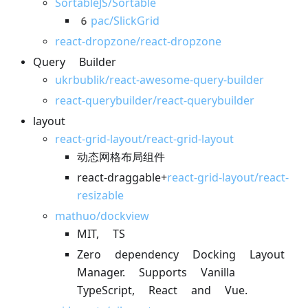
SortableJS/Sortable
6pac/SlickGrid
react-dropzone/react-dropzone
Query Builder
ukrbublik/react-awesome-query-builder
react-querybuilder/react-querybuilder
layout
react-grid-layout/react-grid-layout
动态网格布局组件
react-draggable+
react-grid-layout/react-
resizable
mathuo/dockview
MIT, TS
Zero dependency Docking Layout
Manager. Supports Vanilla
TypeScript, React and Vue.