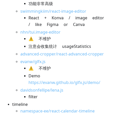
功能非常高级
swimmingkiim/react-image-editor
React + Konva / image editor
/ like Figma or Canva
nhn/tui.image-editor
⚠️ 不维护
注意会收集统计 usageStatistics
advanced-cropper/react-advanced-cropper
evanw/glfx.js
⚠️ 不维护
Demo
https://evanw.github.io/glfx.js/demo/
davidsonfellipe/lena.js
filter
timeline
namespace-ee/react-calendar-timeline