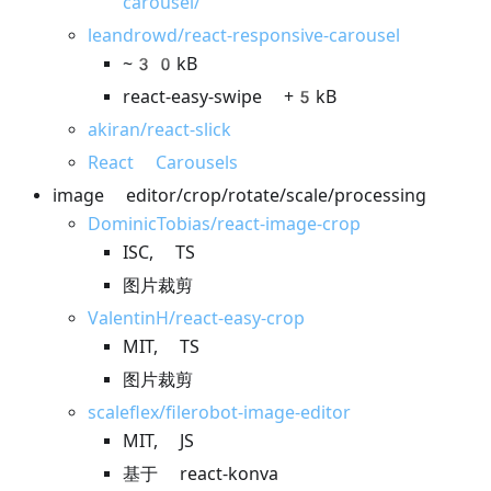
carousel/
leandrowd/react-responsive-carousel
~30kB
react-easy-swipe +5kB
akiran/react-slick
React Carousels
image editor/crop/rotate/scale/processing
DominicTobias/react-image-crop
ISC, TS
图片裁剪
ValentinH/react-easy-crop
MIT, TS
图片裁剪
scaleflex/filerobot-image-editor
MIT, JS
基于 react-konva