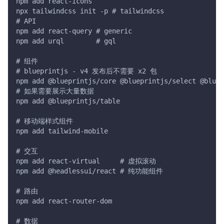
npm add react-icons
npx tailwindcss init -p # tailwindcss
# API
npm add react-query # generic
npm add urql        # gql
# 组件
# blueprintjs - v4 发布后不需要 x2 包
npm add @blueprintjs/core @blueprintjs/select @bluep
# 如果需要展示大量数据
npm add @blueprintjs/table
# 移动端样式组件
npm add tailwind-mobile
# 交互
npm add react-virtual     # 虚拟滚动
npm add @headlessui/react # 纯功能组件
# 路由
npm add react-router-dom
# 数据