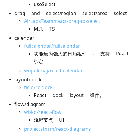
useSelect
drag and select/region select/area select
AirLabsTeam/react-drag-to-select
MIT, TS
calendar
fullcalendar/fullcalendar
功能最为强大的日历组件 - 支持 React
绑定
wojtekmaj/react-calendar
layout/dock
ticlo/rc-dock
React dock layout 组件。
flow/diagram
wbkd/react-flow
流程节点 UI
projectstorm/react-diagrams