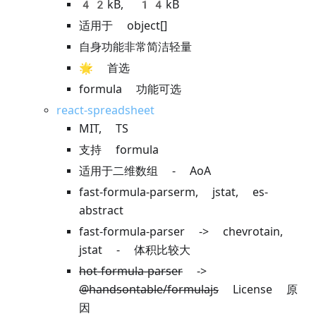
42kB, 14kB
适用于 object[]
自身功能非常简洁轻量
🌟 首选
formula 功能可选
react-spreadsheet
MIT, TS
支持 formula
适用于二维数组 - AoA
fast-formula-parserm, jstat, es-
abstract
fast-formula-parser -> chevrotain,
jstat - 体积比较大
hot-formula-parser
->
@handsontable/formulajs
License 原
因