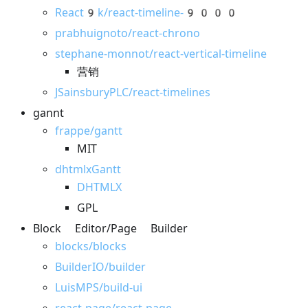
React9k/react-timeline-9000
prabhuignoto/react-chrono
stephane-monnot/react-vertical-timeline
营销
JSainsburyPLC/react-timelines
gannt
frappe/gantt
MIT
dhtmlxGantt
DHTMLX
GPL
Block Editor/Page Builder
blocks/blocks
BuilderIO/builder
LuisMPS/build-ui