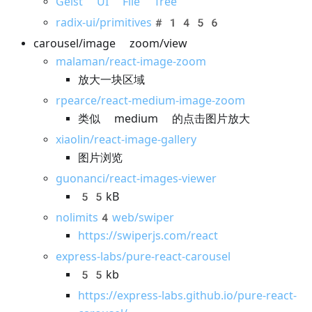
Geist UI File Tree
radix-ui/primitives#1456
carousel/image zoom/view
malaman/react-image-zoom
放大一块区域
rpearce/react-medium-image-zoom
类似 medium 的点击图片放大
xiaolin/react-image-gallery
图片浏览
guonanci/react-images-viewer
55kB
nolimits4web/swiper
https://swiperjs.com/react
express-labs/pure-react-carousel
55kb
https://express-labs.github.io/pure-react-