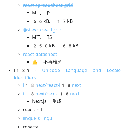
react-spreadsheet-grid
MIT, JS
66kB, 17kB
@silevis/reactgrid
MIT, TS
250kB, 68kB
react-datasheet
⚠️ 不再维护
i18n -
Unicode Language and Locale
Identifiers
i18next/react-i18next
i18next/next-i18next
Next.js 集成
react-intl
lingui/js-lingui
rosetta