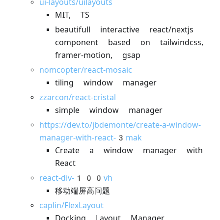
ui-layouts/uilayouts
MIT, TS
beautifull interactive react/nextjs
component based on tailwindcss,
framer-motion, gsap
nomcopter/react-mosaic
tiling window manager
zzarcon/react-cristal
simple window manager
https://dev.to/jbdemonte/create-a-window-
manager-with-react-3mak
Create a window manager with
React
react-div-100vh
移动端屏高问题
caplin/FlexLayout
Docking Layout Manager