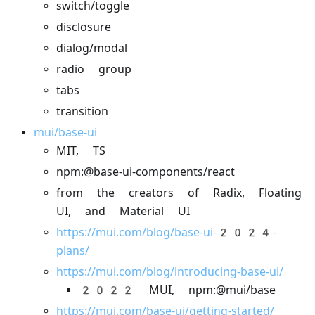
switch/toggle
disclosure
dialog/modal
radio group
tabs
transition
mui/base-ui
MIT, TS
npm:@base-ui-components/react
from the creators of Radix, Floating
UI, and Material UI
https://mui.com/blog/base-ui-2024-
plans/
https://mui.com/blog/introducing-base-ui/
2022 MUI, npm:@mui/base
https://mui.com/base-ui/getting-started/