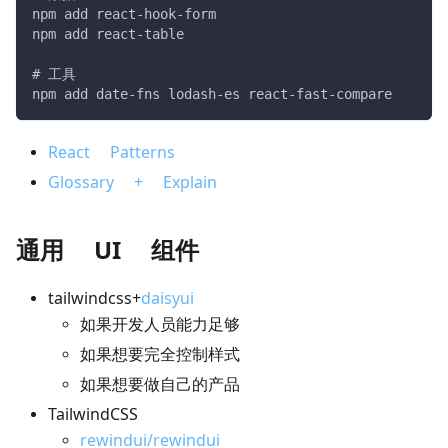
npm add react-hook-form
npm add react-table
# 工具
npm add date-fns lodash-es react-fast-compare
React Patterns
Glossary + Explain
通用 UI 组件
tailwindcss+
daisyui
如果开发人员能力足够
如果想要完全控制样式
如果想要做自己的产品
TailwindCSS
rewindui/rewindui