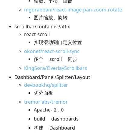
缩放、平移、捏合
mgorabbani/react-image-pan-zoom-rotate
图片缩放、旋转
scrollbar/container/affix
react-scroll
实现滚动到自定义位置
okonet/react-scroll-sync
多个 scroll 同步
KingSora/OverlayScrollbars
Dashboard/Panel/Splitter/Layout
devbookhq/splitter
切分面板
tremorlabs/tremor
Apache-2.0
build dashboards
构建 Dashboard