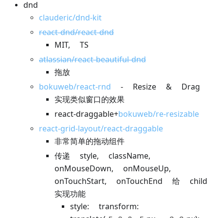
dnd
clauderic/dnd-kit
react-dnd/react-dnd
MIT, TS
atlassian/react-beautiful-dnd
拖放
bokuweb/react-rnd
- Resize & Drag
实现类似窗口的效果
react-draggable+
bokuweb/re-resizable
react-grid-layout/react-draggable
非常简单的拖动组件
传递 style, className,
onMouseDown, onMouseUp,
onTouchStart, onTouchEnd 给 child
实现功能
style: transform: