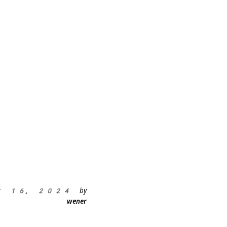
ct 16, 2024
by
wener