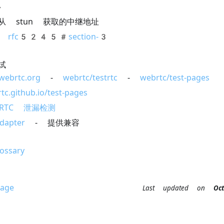
y
从 stun 获取的中继地址
考
rfc5245#section-3
试
.webrtc.org
-
webrtc/testrtc
-
webrtc/test-pages
tc.github.io/test-pages
bRTC 泄漏检测
dapter
- 提供兼容
ossary
age
Last updated
on
O