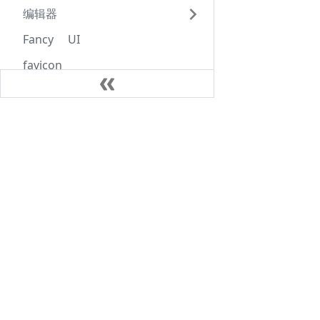
编辑器
Fancy UI
favicon
framework
Graphical
笔记
HTML
Java
icon
AlpineLinux
jsdelivr
Kubernates
JSPM
VoIP
media
NodeJS
Open Graph