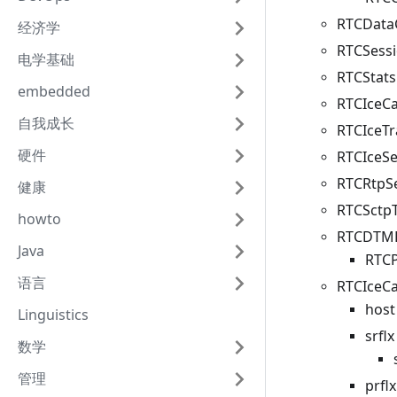
RTCDa
经济学
RTCSes
电学基础
RTCSta
embedded
RTCIce
自我成长
RTCIce
硬件
RTCIc
RTCRtp
健康
RTCSc
howto
RTCDT
Java
RTC
语言
RTCIceC
hos
Linguistics
srfl
数学
管理
prf