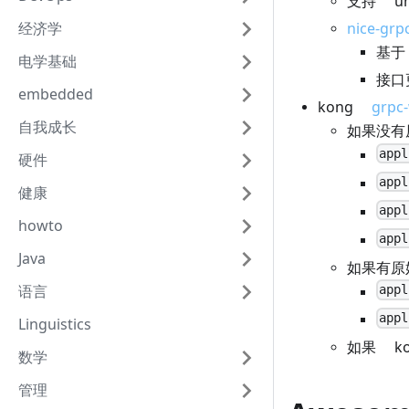
支持 un
经济学
nice-grp
基于 
电学基础
接口
embedded
kong
grpc
自我成长
如果没有
appl
硬件
appl
健康
appl
howto
appl
Java
如果有原
appl
语言
appl
Linguistics
如果 k
数学
管理