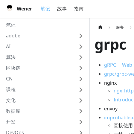
Wener
笔记
故事
指南
笔记
服务
adobe
grp
AI
算法
gRPC Web
区块链
grpc/grpc-w
CN
nginx
课程
ngx_htt
Introd
文化
envoy
数据库
improbable-
开发
直接使用
DevOps