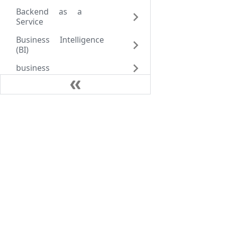
Backend as a
Service
Business Intelligence
(BI)
business
CCTV
CMS 概览
笔记
协同软件
Java
电商
AlpineLinux
数据
Kubernates
dev
VoIP
DNS Service
办公套件