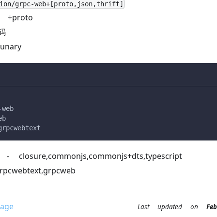
ion/grpc-web+[proto,json,thrift]
+proto
码
nary
-
web
eb
grpcwebtext
e - closure,commonjs,commonjs+dts,typescript
cwebtext,grpcweb
age
Last updated
on
F