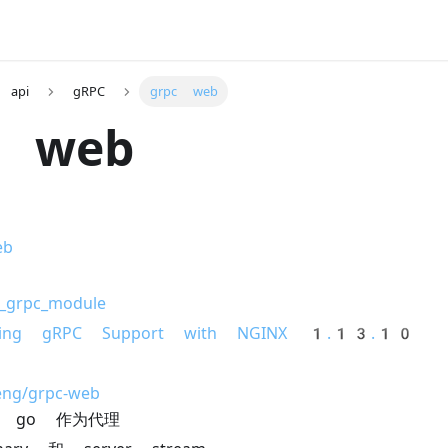
api
gRPC
grpc web
c web
eb
p_grpc_module
ucing gRPC Support with NGINX 1.13.10
eng/grpc-web
 go 作为代理