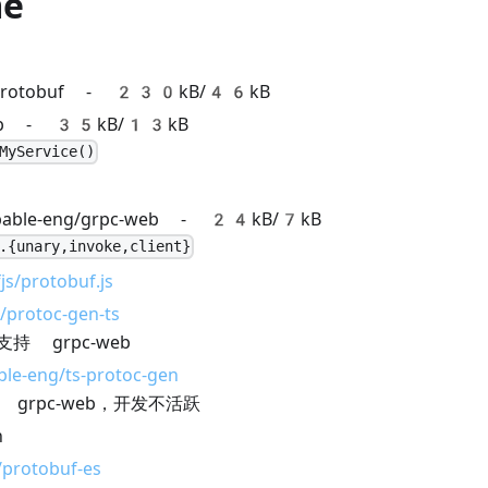
e
-protobuf - 230kB/46kB
web - 35kB/13kB
MyService()
bable-eng/grpc-web - 24kB/7kB
.{unary,invoke,client}
js/protobuf.js
/protoc-gen-ts
持 grpc-web
le-eng/ts-protoc-gen
 grpc-web，开发不活跃
h
/protobuf-es