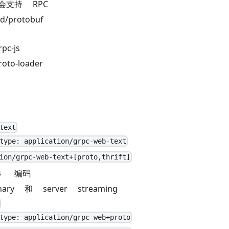
会支持 RPC
d/protobuf
pc-js
oto-loader
l
text
type: application/grpc-web-text
ion/grpc-web-text+[proto,thrift]
64 编码
ry 和 server streaming
type: application/grpc-web+proto