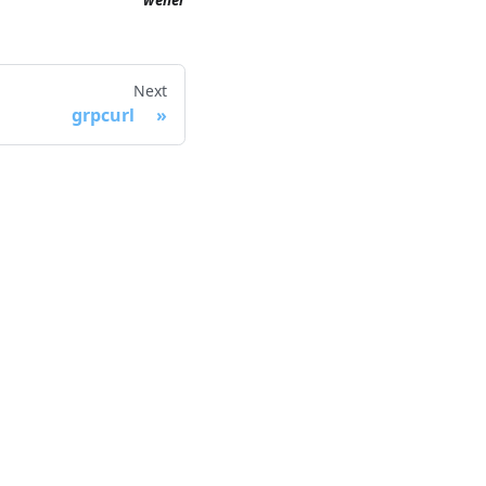
wener
Next
grpcurl