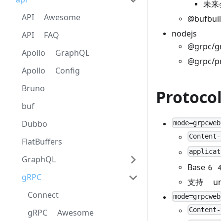
未来
API Awesome
@bufbuil
nodejs
API FAQ
@grpc/gr
Apollo GraphQL
@grpc/pr
Apollo Config
Bruno
Protoco
buf
mode=grpcweb
Dubbo
Content-
FlatBuffers
applicat
GraphQL
Base
gRPC
支持 una
Connect
mode=grpcweb
Content-
gRPC Awesome