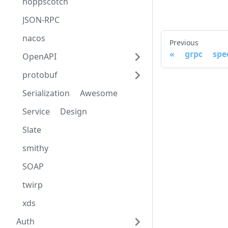
hoppscotch
JSON-RPC
nacos
Previous
grpc spe
OpenAPI
protobuf
Serialization Awesome
Service Design
Slate
smithy
SOAP
twirp
xds
Auth