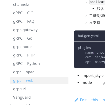
applicat
channelz
默认 
gRPC CLI
二进制编
gRPC FAQ
只支持 u
grpc-gateway
buf.gen.yaml
gRPC Go
grpc-node
plugins
:
-
name
:
 grpc
gRPC PHP
out
:
 gen/w
opt
:
 mode=
gRPC Python
grpc spec
import_styl
grpc web
mode - grp
grpcurl
Vanguard
Edit this p